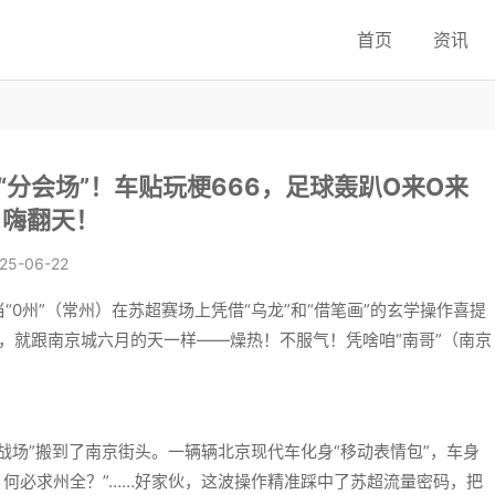
首页
资讯
分会场”！车贴玩梗666，足球轰趴O来O来
嗨翻天！
25-06-22
0州”（常州）在苏超赛场上凭借“乌龙”和“借笔画”的玄学操作喜提
绪，就跟南京城六月的天一样——燥热！不服气！凭啥咱“南哥”（南京
战场”搬到了南京街头。一辆辆北京现代车化身“移动表情包”，车身
，何必求州全？”……好家伙，这波操作精准踩中了苏超流量密码，把