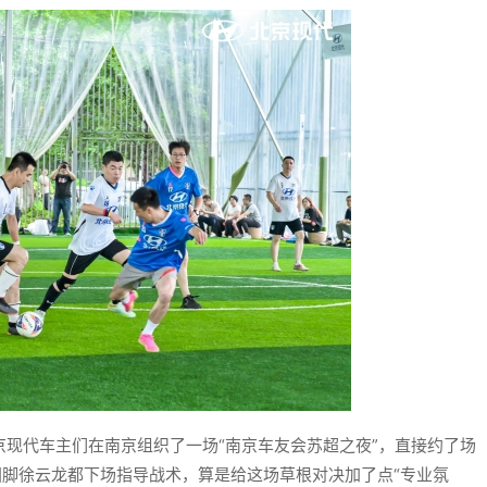
京现代车主们在南京组织了一场“南京车友会苏超之夜”，直接约了场
国脚徐云龙都下场指导战术，算是给这场草根对决加了点“专业氛