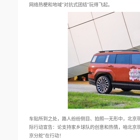
网络热梗和地域“对抗式团结”玩得飞起。
车贴所到之处，路人纷纷侧目、拍照—无形中，北京现
际行动宣告：论支持家乡球队的创意和热情，咱北京
京分舵”在行动！