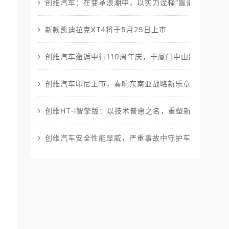
创维汽车：在变革浪潮中，以实力诠释“靠谱”出行
新款凯迪拉克XT4将于5月25日上市
创维汽车邂逅中行110周年庆，于厦门中山路绽放创维
创维汽车印尼上市，奏响东南亚战略新乐章
创维HT-i智擎版：以技术普惠之名，重塑新能源SUV
创维汽车安全性能显威，严重事故中守护车主平安