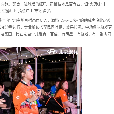
！奔跑、配合、进球后的狂吼…甭管技术是否专业，但“火药味”十
在键盘上“指点江山”带劲多了。
ro露营餐厅内常州主场直播画面切入，满场“O来~O来~”的助威声浪此起彼
云龙边看边侃，专业解读搭配民间吐槽，效果拉满。中场趣味游戏更
：这氛围，比在家自个儿看爽一百倍！有明星，有游戏，有一群志同