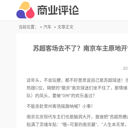
当前位置：
>
汽车
> 文章正文
苏超客场去不了？南京车主原地开“
20
这年头，不会玩梗，都不好意思说自己是苏超球迷！当“
热搜C位，隔壁的“徽京”南京球迷们坐不住了，那情
队）的风头，要被“0州”的欢乐盖过？
不能亲赴常州客场摇旗呐喊？小事！
南京北京现代车主们也是脑洞大开，直接把“苏超热梗
贴满了灵魂车贴：“哦~可爱的南京赢”、“人生本无常