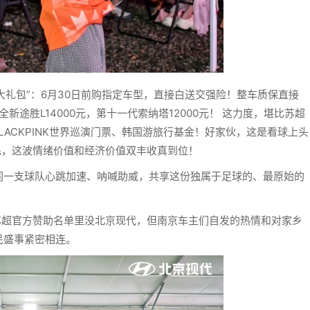
大礼包”：6月30日前购指定车型，直接白送交强险！整车质保直接
全新途胜L14000元，第十一代索纳塔12000元！ 这力度，堪比苏超
LACKPINK世界巡演门票、韩国游旅行基金！好家伙，这是看球上头
毛，这波情绪价值和经济价值双丰收真到位！
同一支球队心跳加速、呐喊助威，共享这份独属于足球的、最原始的
苏超官方赞助名单里没北京现代，但南京车主们自发的热情和对家乡
民盛事紧密相连。