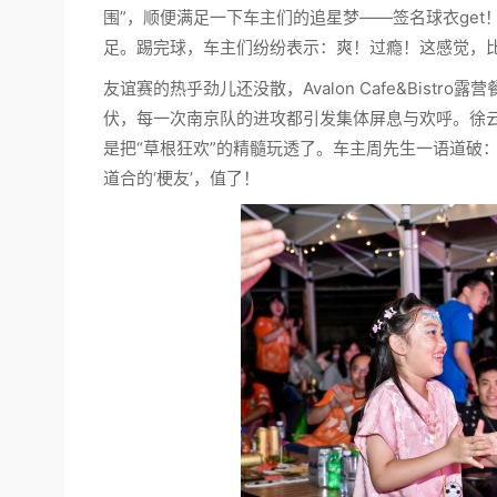
围”，顺便满足一下车主们的追星梦——签名球衣get
足。踢完球，车主们纷纷表示：爽！过瘾！这感觉，比
友谊赛的热乎劲儿还没散，Avalon Cafe&Bist
伏，每一次南京队的进攻都引发集体屏息与欢呼。徐
是把“草根狂欢”的精髓玩透了。车主周先生一语道破
道合的‘梗友’，值了！