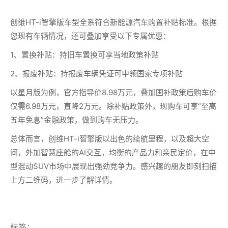
创维HT-i智擎版车型全系符合新能源汽车购置补贴标准。根据
您现有车辆情况，还可叠加享受以下专属优惠：
1、置换补贴：持旧车置换可享当地政策补贴
2、报废补贴：持报废车辆凭证可申领国家专项补贴
以星月版为例，官方指导价8.98万元，叠加国补政策后购车价
仅需6.98万元，直降2万元。除补贴政策外，现购车可享“至高
五年免息”金融政策，做到购车无压力。
总体而言，创维HT-i智擎版以出色的续航里程，以及超大空
间，外加智慧座舱的AI交互，均衡的产品力和亲民定价，在中
型混动SUV市场中展现出强劲竞争力。感兴趣的朋友即刻扫描
上方二维码，进一步了解详情。
标签：