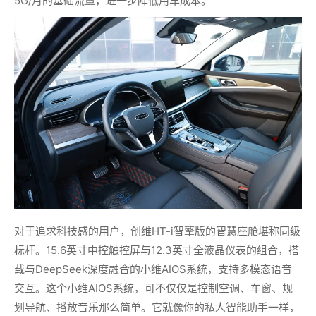
5G/月的基础流量，进一步降低用车成本。
对于追求科技感的用户，创维HT-i智擎版的智慧座舱堪称同级
标杆。15.6英寸中控触控屏与12.3英寸全液晶仪表的组合，搭
载与DeepSeek深度融合的小维AIOS系统，支持多模态语音
交互。这个小维AIOS系统，可不仅仅是控制空调、车窗、规
划导航、播放音乐那么简单。它就像你的私人智能助手一样，