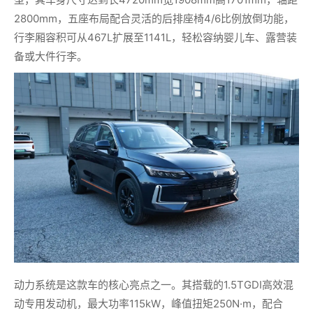
2800mm，五座布局配合灵活的后排座椅4/6比例放倒功能，
行李厢容积可从467L扩展至1141L，轻松容纳婴儿车、露营装
备或大件行李。
动力系统是这款车的核心亮点之一。其搭载的1.5TGDI高效混
动专用发动机，最大功率115kW，峰值扭矩250N·m，配合