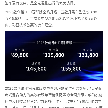
油车更有优势，是全家通勤出行的完美选择。
2025款创维HT-i智擎版全系升级：五款升级车型售价8.98
万-15.58万元，首次将中型新能源SUV价格下探至8万元以
内，彰显技术普惠的造车理念。
2025款创维HT-i智擎版以中型SUV的定位强势登场，凭借插
电式混合动力的高效表现与智能化配置的全面升级，成为家庭
用户和科技爱好者的理想选择。作为一款主打“全能实用”的车
型，其车身尺寸达到长4720mm宽1908mm高1701mm，轴距