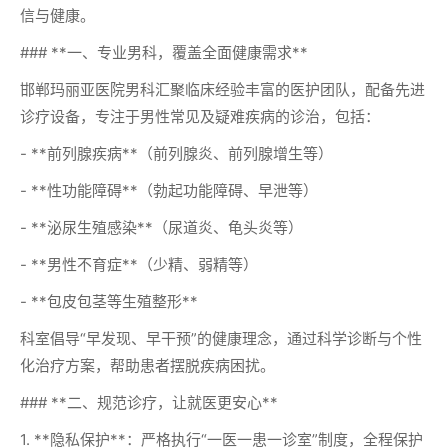
信与健康。
### **一、专业男科，覆盖全面健康需求**
邯郸玛丽亚医院男科汇聚临床经验丰富的医护团队，配备先进
诊疗设备，专注于男性常见及疑难疾病的诊治，包括：
- **前列腺疾病**（前列腺炎、前列腺增生等）
- **性功能障碍**（勃起功能障碍、早泄等）
- **泌尿生殖感染**（尿道炎、龟头炎等）
- **男性不育症**（少精、弱精等）
- **包皮包茎等生殖整形**
科室倡导“早发现、早干预”的健康理念，通过科学诊断与个性
化治疗方案，帮助患者摆脱疾病困扰。
### **二、规范诊疗，让就医更安心**
1. **隐私保护**：严格执行“一医一患一诊室”制度，全程保护