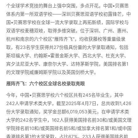
个全球学术竞技的舞台上强中突围，多点开花。中国•贝赛思
体系内第一所双语学校——深圳贝赛思双语学校初露锋芒，中
国•贝赛思学校在全球一流大学录取上再拓新绩，国际学校与
双语学校麦穗双岐，取得多维突破。位于深圳、广州、惠州、
杭州和南京的六个校区"雁阵齐飞"，均收获藤校等重量级录
取，有23名学生获得共27份极具份量的大学录取通知，包括
斯坦福大学、约翰斯•霍普金斯大学、西北大学、杜克大学、
宾夕法尼亚大学、康奈尔大学、达特茅斯学院，美国排名第1
的文理学院威廉姆斯学院以及英国剑桥大学。
雁阵齐飞：六个校区全球名校录取亮眼
今年，中国•贝赛思学校六个校区共有245名毕业生，其中
242人申请学术类大学，截至2025年4月7日，总共收到1,426
份大学录取通知，奖学金总额6,019,053美元，在申请学术类
大学的242名学生中，162人获得美国排名前30和/或美国文理
学院排名前10和/或英国排名前5和/或加拿大排名第1和/或中国
香港排名第1的大学录取，占比67%。233人获得美国排名前