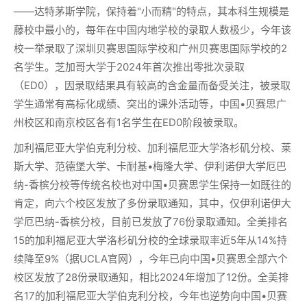
——达特茅斯学院，保持着"小而精"的特点，其本科生规模是
藤校中最小的，每年在中国内地学校的录取人数极少，今年该
校一举录取了深圳贝赛思国际学校和广州贝赛思国际学校的2
名学生。芝加哥大学于2024年首次推出零批次录取
（ED0），因录取结果具有较高的含金量而备受关注，被录取
学生通常有高标化成绩、突出的课外活动等，中国•贝赛思广
州校区和南京校区各有1名学生在ED0阶段被录取。
加利福尼亚大学伯克利分校、加利福尼亚大学洛杉矶分校、莱
斯大学、范德堡大学、卡耐基•梅隆大学、伊利诺伊大学厄巴
纳-香槟分校等传统名校也对中国•贝赛思学生保持一如既往的
肯定，向六个校区发放了多份录取通知，其中，仅伊利诺伊大
学厄巴纳-香槟分校，目前已发放了76份录取通知。全美排名
15的加利福尼亚大学洛杉矶分校的全球录取率近5年从14%持
续降至9%（据UCLA官网），今年已向中国•贝赛思全部六个
校区发放了28份录取通知，相比2024年增加了12份。全美排
名17的加利福尼亚大学伯克利分校，今年也逆势向中国•贝赛