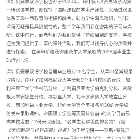
深圳贝赛思双语学校创办于2020年，是中国•贝赛思体系内第
一所双语学校，既保持了国际课程的学术严谨性，又通过双语
体系实现中西教育的衔接和融合，助力学生潜思精研，"学校
课程无疑是极具挑战性的，整个学年我们都在密集的研习与高
阶训练中前行，而老师们为我们提供了持续周到的支持，学校
还为我们提供了丰富的课外活动，我们可以找寻内心的热爱并
进行探索。"在早申阶段获得康奈尔大学录取的2025届毕业生
Duffy H.说。
深圳贝赛思双语学校首届毕业班有25名学生，从早申至常规录
取阶段，揽获了加利福尼亚大学全部9个本科校区的录取。加
利福尼亚大学洛杉矶分校、加利福尼亚大学伯克利分校、密歇
根大学安娜堡分校、埃默里大学、北卡罗来纳大学教堂山分
校、南加利福尼亚大学、纽约大学等全美排名前30的大学纷
纷发来录取通知。帝国理工学院等英国排名前5的大学目前已
向学校发放了7份录取通知。1名学生获得美国排名第1
（据
《美国新闻与世界报道》排名）
的工程学院——罗斯•霍曼理
工学院录取，并获得114,000美元的高额奖学金。共有23名同