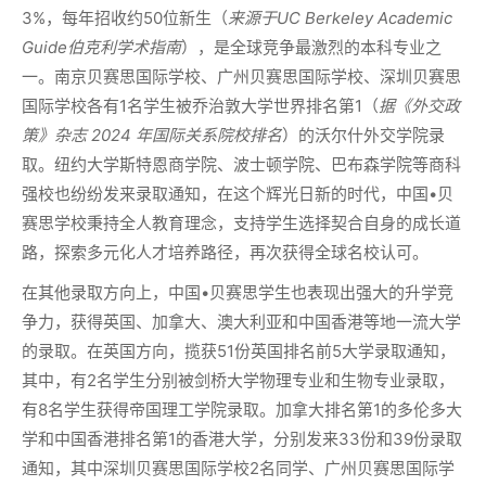
3%，每年招收约50位新生（
来源于
UC Berkeley Academic
Guide伯克利学术指南
），是全球竞争最激烈的本科专业之
一。南京贝赛思国际学校、广州贝赛思国际学校、深圳贝赛思
国际学校各有1名学生被乔治敦大学世界排名第1（
据《外交政
策》杂志
2024 年国际关系院校排名
）的沃尔什外交学院录
取。纽约大学斯特恩商学院、波士顿学院、巴布森学院等商科
强校也纷纷发来录取通知，在这个辉光日新的时代，中国•贝
赛思学校秉持全人教育理念，支持学生选择契合自身的成长道
路，探索多元化人才培养路径，再次获得全球名校认可。
在其他录取方向上，中国•贝赛思学生也表现出强大的升学竞
争力，获得英国、加拿大、澳大利亚和中国香港等地一流大学
的录取。在英国方向，揽获51份英国排名前5大学录取通知，
其中，有2名学生分别被剑桥大学物理专业和生物专业录取，
有8名学生获得帝国理工学院录取。加拿大排名第1的多伦多大
学和中国香港排名第1的香港大学，分别发来33份和39份录取
通知，其中深圳贝赛思国际学校2名同学、广州贝赛思国际学