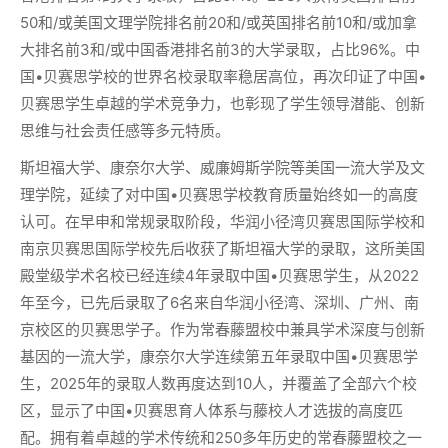
50和/或美国文理学院排名前20和/或英国排名前10和/或加拿
大排名前3和/或中国香港排名前3的大学录取，占比96%。中
国•贝赛思学校的世界名校录取率稳居高位，再次印证了中国•
贝赛思学生卓越的学术竞争力，也彰现了学生领导潜能、创新
思维与社会责任感等多元特质。
斯坦福大学、康奈尔大学、威廉姆斯学院等美国一流大学及文
理学院，延续了对中国•贝赛思学校教育质量始终如一的高度
认可。在早申和常规录取阶段，华润小径湾贝赛思国际学校和
南京贝赛思国际学校先后收获了斯坦福大学的录取，这所美国
殿堂级学术名校已经连续4年录取中国•贝赛思学生，从2022
年至今，已先后录取了6名来自华润小径湾、深圳、广州、南
京校区的贝赛思学子。作为常春藤盟校中兼具学术深度与创新
基因的一流大学，康奈尔大学连续第五年录取中国•贝赛思学
生，2025年的录取人数再度达到10人，并覆盖了全部六个校
区，显示了中国•贝赛思育人体系与藤校人才选拔的高度匹
配。拥有着卓越的学术传统和250多年历史的常春藤盟校之一