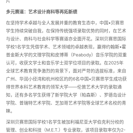
片
多元赛道：艺术设计商科等再拓新绩
在坚持学术卓越与全人发展并重的教育生态中，中国•贝赛思
学生持续突破自我，在保持传统强项录取优势的同时，在艺术
与设计、商科与社会科学等赛道亦全面开花。深圳贝赛思国际
学校1名学生凭借学术、艺术领域的卓越表现，赢得约翰斯•霍
普金斯大学的文理学院和皮博蒂（Peabody）音乐学院的双重
认可，收获文学士和音乐学士双学位项目的录取。在2025年
全球艺术教育竞争激烈的背景下，面对严苛的选拔标准，来自
广州、华润小径湾和杭州校区的的6名中国•贝赛思学生成功获
得世界本科艺术教育的领军大学——伦敦艺术大学的录取通
知，还有多名学生获得了新学院大学（帕森斯）、罗德岛设计
学院、普瑞特艺术学院、芝加哥艺术学院等全球艺术名校的青
睐。
深圳贝赛思国际学校1名学生被加利福尼亚大学伯克利分校的
管理、创业和科技（M.E.T.）专业录取，该项目录取率仅为2-