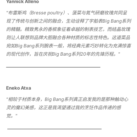
Yannick Alléno
"
布雷斯鸡（
Bresse poultry
）、菠菜与氮气研磨玫瑰共同呈
现了传统与创新之间的融合，生动诠释了宇舶表
Big Bang
系列
的精髓。精致隽永的香槟象征着卓越的制表技艺，而结晶玫瑰
则让人联想到品牌大胆融合各种材质的标志性特色。这道菜品
宛如
Big Bang
系列腕表一般，将经典元素巧妙转化为充满惊喜
的现代创作，旨在庆祝
Big Bang
系列
20
年的先锋历程。
"
____________________________________________
Eneko Atxa
"
相较于材质本身，
Big Bang
系列真正启发我的是那种触动心
灵的魔幻美感，这正是我渴望通过我的烹饪作品传递的感
觉。
"
____________________________________________