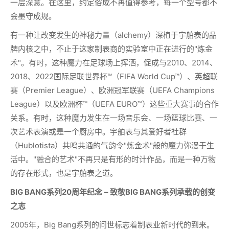
一层深意。在这里，约定俗成不再值得参考，每一个型号都不
会墨守成规。
有一种让改变发生的神秘力量（alchemy）深植于宇舶表的品
牌内核之中，不止于这家制表商的实验室中正在进行的"炼金
术"。有时，这种魔力在足球场上挥洒，促成与2010、2014、
2018、2022国际足联世界杯™（FIFA World Cup™）、英超联
赛（Premier League）、欧洲冠军联赛（UEFA Champions
League）以及欧洲杯™（UEFA EURO™）这些重大赛事的合作
关系。有时，这种魔力发生在一场音乐会、一场篮球比赛、一
次艺术表演或是一个厨房中。宇舶表与其爱好者社群
（Hublotista）共鸣共通的气韵令"炼金术"般的魔力弥漫于生
活中。"融合的艺术"不再只是有形的时计作品，而是一种万物
的存在形式，也是宇舶表之道。
BIG BANG
系列
20
周年纪念
–
致敬
BIG BANG
系列承载的创变
之志
2005年，Big Bang系列的问世标志着制表业新时代的到来。