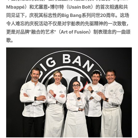
Mbappé
）和尤塞恩•博尔特（
Usain Bolt
）的首次相遇和共
同见证下，庆祝其标志性的
Big Bang
系列问世
20
周年。这场
令人难忘的庆祝活动不仅是对宇舶表的先驱精神的一次致敬，
更是对品牌
"
融合的艺术
"
（
Art of Fusion
）制表理念的一曲颂
歌。