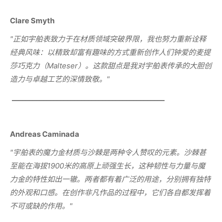
Clare Smyth
"
正如宇舶表致力于在材质领域突破界限，我也努力重新诠释
经典风味：以精致却富有趣味的方式重新创作人们钟爱的麦提
莎巧克力（
Malteser
）。这款甜点是我对宇舶表传承的大胆创
造力与卓越工艺的深情致敬。
"
____________________________________________
Andreas Caminada
"
宇舶表的魔力金材质与沙棘是两种令人赞叹的元素。沙棘甚
至能在海拔
1900
米的高原上顽强生长，这种韧性与力量与魔
力金的特性如出一辙。两者都有着广泛的用途，分别拥有独特
的外观和口感。在创作非凡作品的过程中，它们各自都发挥着
不可或缺的作用。
"