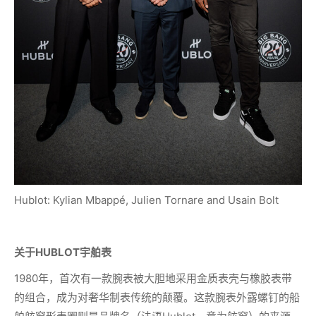
Hublot: Kylian Mbappé, Julien Tornare and Usain Bolt
关于
HUBLOT
宇舶表
1980年，首次有一款腕表被大胆地采用金质表壳与橡胶表带
的组合，成为对奢华制表传统的颠覆。这款腕表外露螺钉的船