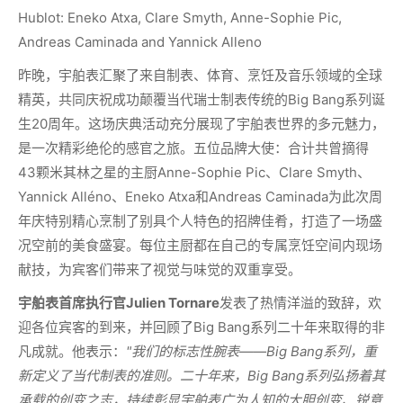
Hublot: Eneko Atxa, Clare Smyth, Anne-Sophie Pic,
Andreas Caminada and Yannick Alleno
昨晚，宇舶表汇聚了来自制表、体育、烹饪及音乐领域的全球
精英，共同庆祝成功颠覆当代瑞士制表传统的Big Bang系列诞
生20周年。这场庆典活动充分展现了宇舶表世界的多元魅力，
是一次精彩绝伦的感官之旅。五位品牌大使：合计共曾摘得
43颗米其林之星的主厨Anne-Sophie Pic、Clare Smyth、
Yannick Alléno、Eneko Atxa和Andreas Caminada为此次周
年庆特别精心烹制了别具个人特色的招牌佳肴，打造了一场盛
况空前的美食盛宴。每位主厨都在自己的专属烹饪空间内现场
献技，为宾客们带来了视觉与味觉的双重享受。
宇舶表首席执行官
Julien Tornare
发表了热情洋溢的致辞，欢
迎各位宾客的到来，并回顾了Big Bang系列二十年来取得的非
凡成就。他表示：
"
我们的标志性腕表
——Big Bang
系列，重
新定义了当代制表的准则。二十年来，
Big Bang
系列
弘扬着其
承载的创变之志，
持续彰显宇舶表广为人知的大胆创
变
、锐意