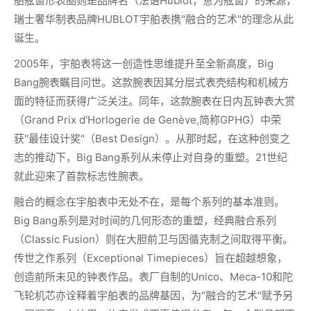
舶舷窗形表圈则是品牌名（法语Hublot，意为舷窗）的来源，
瑞士奢华制表品牌HUBLOT宇舶表携"融合的艺术"的理念从此
诞生。
2005年，宇舶表将这一创造性思维提升至全新高度，Big
Bang腕表瞩目问世。这款腕表因其分层式表壳结构和机械方
面的特征而获得广泛关注。同年，这款腕表在日内瓦钟表大赏
（Grand Prix d'Horlogerie de Genève,简称GPHG）中荣
获"最佳设计奖"（Best Design）。从那时起，在这种创变之
志的推动下，Big Bang系列从未停止对自身的重塑。21世纪
就此迎来了首款标志性腕表。
融合的概念在宇舶表中无处不在，是每个系列的基本准则。
Big Bang系列是对时间的几何形态的重塑，经典融合系列
（Classic Fusion）则在大胆前卫与因循克制之间取得平衡。
传世之作系列（Exceptional Timepieces）旨在超越想象，
创造前所未见的钟表作品。表厂自制的Unico、Meca-10和陀
飞轮机芯亦诠释着宇舶表的品牌基因，为"融合的艺术"赋予另