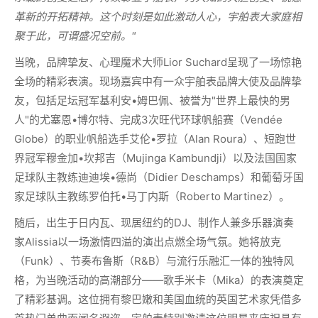
革新的开拓精神。这个时刻是如此激动人心，宇舶表大家庭相
聚于此，可谓盛况空前。"
当晚，品牌挚友、心理魔术大师Lior Suchard呈现了一场惊艳
全场的精彩表演。现场嘉宾中有一众宇舶表品牌大使及品牌挚
友，包括足坛冠军基利安•姆巴佩、被誉为"世界上最快的男
人"的尤塞恩•博尔特、完成3次旺代环球帆船赛（Vendée
Globe）的职业帆船选手艾伦•罗拉（Alan Roura）、短跑世
界冠军穆金加•坎邦吉（Mujinga Kambundji）以及法国国家
足球队主教练迪迪埃•德尚（Didier Deschamps）和葡萄牙国
家足球队主教练罗伯托•马丁内斯（Roberto Martinez）。
随后，出生于日内瓦、现居纽约的DJ、制作人兼多乐器演奏
家Alissia以一场激情四溢的演出点燃全场气氛。她将放克
（Funk）、节奏布鲁斯（R&B）与流行乐融汇一体的独特风
格，为当晚活动的高潮部分——歌手米卡（Mika）的表演奠定
了精彩基调。这位拥有黎巴嫩和美国血统的英国艺术家凭借多