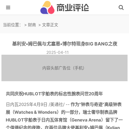
当前位置：
>
财商
> 文章正文
基利安•姆巴佩与尤塞恩•博尔特现身BIG BANG之夜
2025-04-11
内容头部广告位（手机）
共同庆祝
HUBLOT
宇舶表的标志性腕表问世
20
周年
日内瓦2025年4月9日 /美通社/ --
作为
"
钟表与奇迹
"
高级钟表
展（
Watches & Wonders
）的一部分，瑞士奢华制表品牌
HUBLOT
宇舶表于日内瓦体育馆（
Geneva Arena
）留下了一
个值得纪念的夜晚，在两位品牌大使基利安•姆巴佩（
Kylian