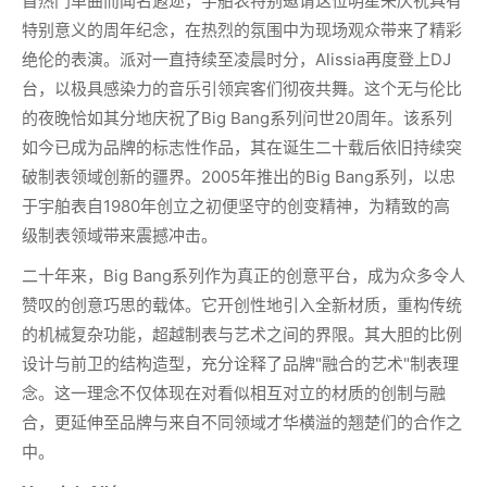
首热门单曲而闻名遐迩，宇舶表特别邀请这位明星来庆祝具有
特别意义的周年纪念，在热烈的氛围中为现场观众带来了精彩
绝伦的表演。派对一直持续至凌晨时分，Alissia再度登上DJ
台，以极具感染力的音乐引领宾客们彻夜共舞。这个无与伦比
的夜晚恰如其分地庆祝了Big Bang系列问世20周年。该系列
如今已成为品牌的标志性作品，其在诞生二十载后依旧持续突
破制表领域创新的疆界。2005年推出的Big Bang系列，以忠
于宇舶表自1980年创立之初便坚守的创变精神，为精致的高
级制表领域带来震撼冲击。
二十年来，Big Bang系列作为真正的创意平台，成为众多令人
赞叹的创意巧思的载体。它开创性地引入全新材质，重构传统
的机械复杂功能，超越制表与艺术之间的界限。其大胆的比例
设计与前卫的结构造型，充分诠释了品牌"融合的艺术"制表理
念。这一理念不仅体现在对看似相互对立的材质的创制与融
合，更延伸至品牌与来自不同领域才华横溢的翘楚们的合作之
中。