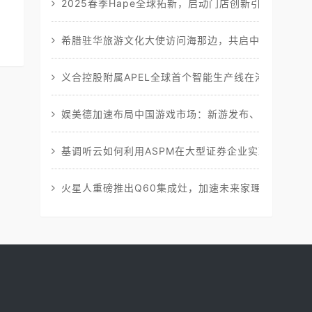
2025春季Hape全球拓新，启动门店创新引擎
希腊驻华旅游文化大使访问海那边，共启中希移民合作
义合控股附属APEL全球首个智能生产线在港启动
娱美德加速布局中国游戏市场：新游发布、研发中心落
基调听云如何利用ASPM在大型证券企业实现应用运
火星人重磅推出Q60集成灶，加速未来家理念进一步