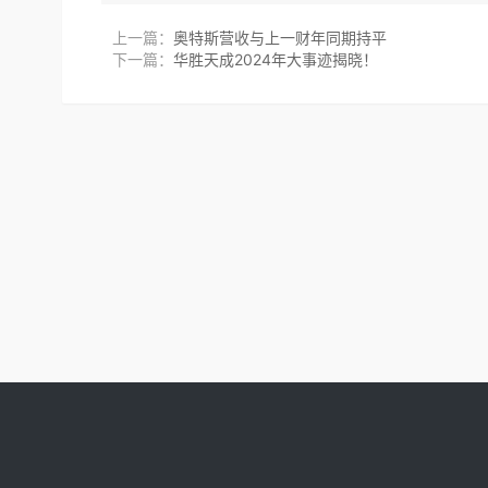
上一篇：
奥特斯营收与上一财年同期持平
下一篇：
华胜天成2024年大事迹揭晓！